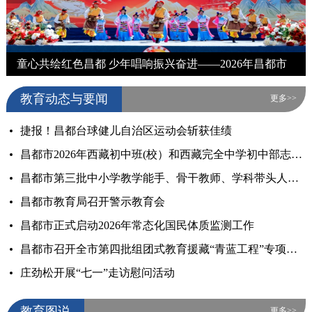
应用试点经验亮相全国学术年会
童心共绘红色昌都 少年唱响振兴奋进——2026年昌都市教育系统庆祝“六一”系列活动暨全市中小学首届艺术展演顺利举办
教育动态与要闻
更多>>
捷报！昌都台球健儿自治区运动会斩获佳绩
昌都市2026年西藏初中班(校）和西藏完全中学初中部志愿填报最低控制分数线公布
昌都市第三批中小学教学能手、骨干教师、学科带头人评选工作圆满结束
昌都市教育局召开警示教育会
昌都市正式启动2026年常态化国民体质监测工作
昌都市召开全市第四批组团式教育援藏“青蓝工程”专项督导检查汇报会
庄劲松开展“七一”走访慰问活动
教育图说
更多>>