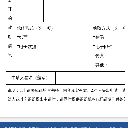
公
开
的
政
载体形式（选一项）
获取方式（选一项
府
□纸面
□信函
信
□电子数据
□电子邮件
息
□传真
□其他：
申请人签名（盖章）
说明：
1.
申请表应该填写完整，内容真实有效。
2.
个人提出申请，请
法人或其它组织提出申请时，请同时提供组织机构代码证复印件以及