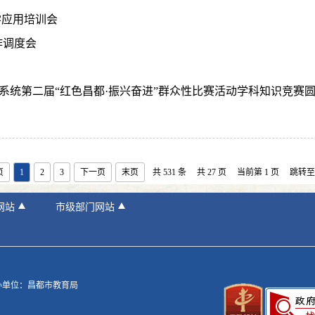
学应用培训会
作调度会
系统第二届“红色昌都·振兴奋进”群众性比赛活动学科知识竞赛
页
1
2
3
下一页
末页
共 531 条
共 27 页
当前第 1 页
跳转
网站
市级部门网站
办单位：昌都市教育局