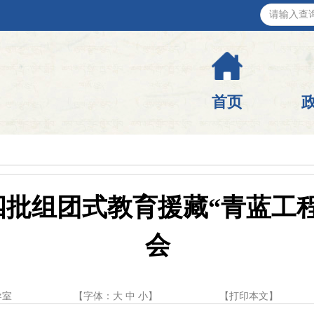
首页
批组团式教育援藏“青蓝工
会
导室
【字体：
大
中
小
】
【
打印本文
】