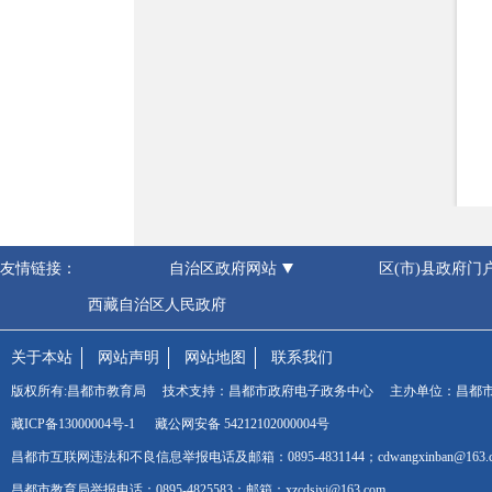
友情链接：
自治区政府网站
区(市)县政府门
西藏自治区人民政府
关于本站
网站声明
网站地图
联系我们
版权所有:昌都市教育局
技术支持：昌都市政府电子政务中心
主办单位：昌都
藏ICP备13000004号-1
藏公网安备 54212102000004号
昌都市互联网违法和不良信息举报电话及邮箱：0895-4831144；cdwangxinban@163.
昌都市教育局举报电话：0895-4825583；邮箱：xzcdsjyj@163.com