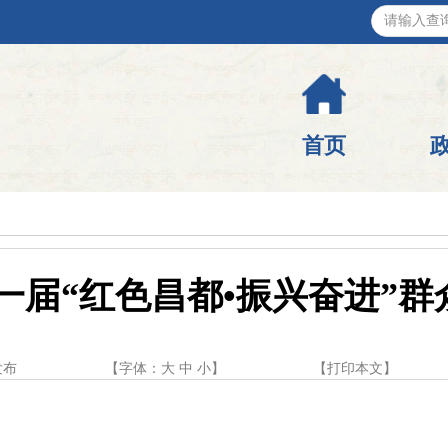
首页
第一届“红色昌都•振兴奋进”
发布
【字体：
大
中
小
】
【
打印本文
】